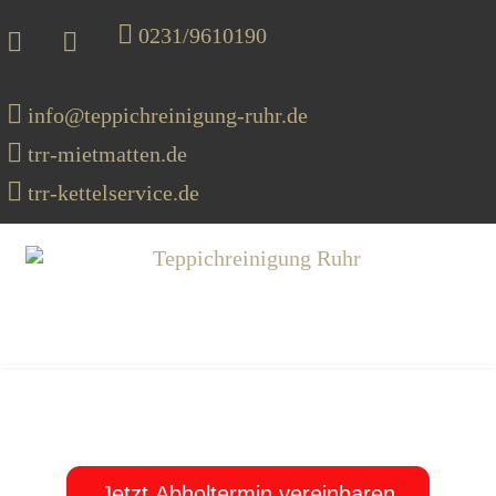
0231/9610190
info@teppichreinigung-ruhr.de
trr-mietmatten.de
trr-kettelservice.de
MENU
Jetzt Abholtermin vereinbaren