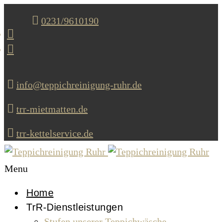
0231/9610190
info@teppichreinigung-ruhr.de
trr-mietmatten.de
trr-kettelservice.de
Menu
Home
TrR-Dienstleistungen
Stufen unserer Teppichwäsche