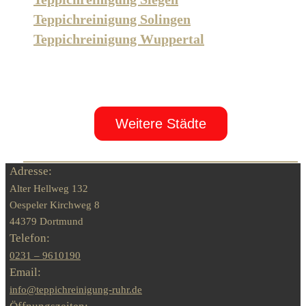
Teppichreinigung Solingen
Teppichreinigung Wuppertal
Weitere Städte
Adresse:
Alter Hellweg 132
Oespeler Kirchweg 8
44379 Dortmund
Telefon:
0231 – 9610190
Email:
info@teppichreinigung-ruhr.de