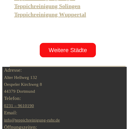
Teppichreinigung Solingen
Teppichreinigung Wuppertal
Weitere Städte
Adresse:
Alter Hellweg 132
Oespeler Kirchweg 8
44379 Dortmund
Telefon:
0231 – 9610190
Email:
info@teppichreinigung-ruhr.de
Öffnungszeiten: