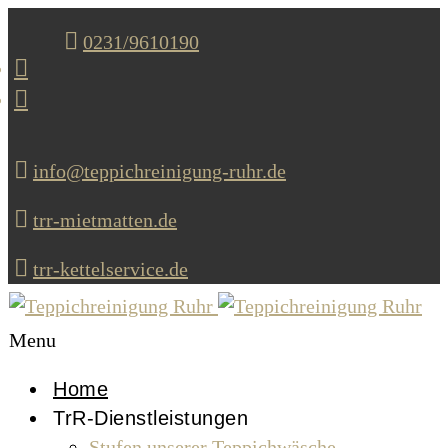
0231/9610190
info@teppichreinigung-ruhr.de
trr-mietmatten.de
trr-kettelservice.de
Menu
Home
TrR-Dienstleistungen
Stufen unserer Teppichwäsche