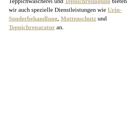
Teppichwäscherei und
Teppichreinigung
bieten
wir auch spezielle Dienstleistungen wie
Urin-
Sonderbehandlung
,
Mottenschutz
und
Teppichreparatur
an.
Teppich- und
Polsterreinigung für
Selbstanlieferer