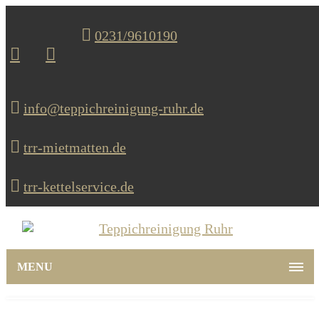
0231/9610190
info@teppichreinigung-ruhr.de
trr-mietmatten.de
trr-kettelservice.de
MENU