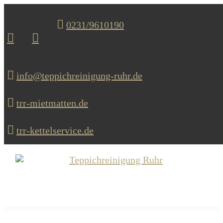
0231/9610190
info@teppichreinigung-ruhr.de
trr-mietmatten.de
trr-kettelservice.de
MENU