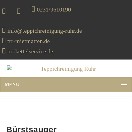
0231/9610190
info@teppichreinigung-ruhr.de
trr-mietmatten.de
trr-kettelservice.de
MENU
Bürstsauger