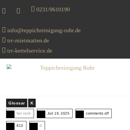
0231/9610190
info@teppichreinigung-ruhr.de
trr-mietmatten.de
trr-kettelservice.de
MENU
Glossar
K
fair rank
Juli 19, 2025
comments off
813
0