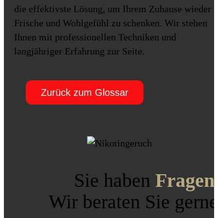
die effektivste Lösung, um Ihrem Zuhause wieder
Frische und Wohlgefühl zu schenken. Wir stehen
Ihnen mit professionellen Techniken und
langjähriger Erfahrung zur Seite.
Zurück zum Glossar
Sie haben
Fragen
Wir beraten Sie gerne