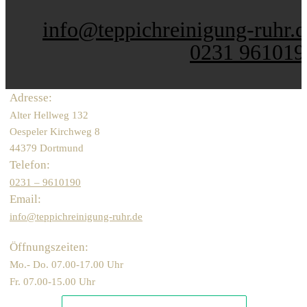
info@teppichreinigung-ruhr.d
0231 961019
Adresse:
Alter Hellweg 132
Oespeler Kirchweg 8
44379 Dortmund
Telefon:
0231 – 9610190
Email:
info@teppichreinigung-ruhr.de
Öffnungszeiten:
Mo.- Do. 07.00-17.00 Uhr
Fr. 07.00-15.00 Uhr