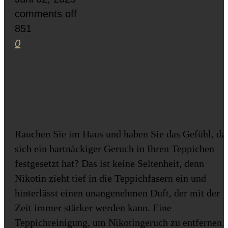
comments off
851
0
Nikotingeruch
Rauchen Sie im Haus und haben Sie das Gefühl, da
sich ein hartnäckiger Geruch in Ihren Teppichen
festgesetzt hat? Das ist keine Seltenheit, denn
Nikotin zieht tief in die Teppichfasern ein und
hinterlässt einen unangenehmen Duft, der mit der
Zeit immer stärker werden kann. Eine
Teppichreinigung, um Nikotingeruch zu entfernen i