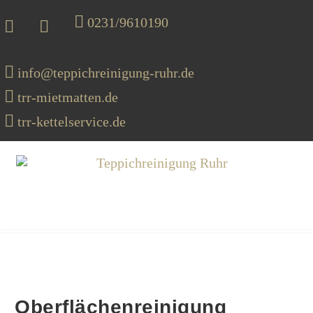
0231/9610190
info@teppichreinigung-ruhr.de
trr-mietmatten.de
trr-kettelservice.de
MENU
Oberflächenreinigung