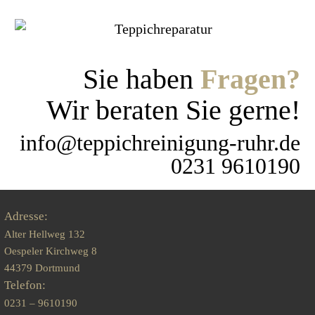
Sie haben
Fragen?
Wir beraten Sie gerne!
info@teppichreinigung-ruhr.de
0231 9610190
Adresse:
Alter Hellweg 132
Oespeler Kirchweg 8
44379 Dortmund
Telefon:
0231 – 9610190