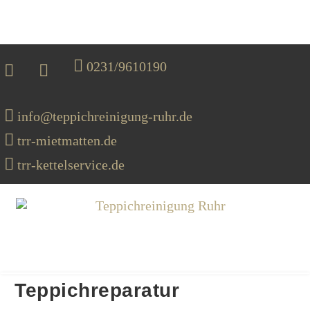
0231/9610190
info@teppichreinigung-ruhr.de
trr-mietmatten.de
trr-kettelservice.de
MENU
Teppichreparatur