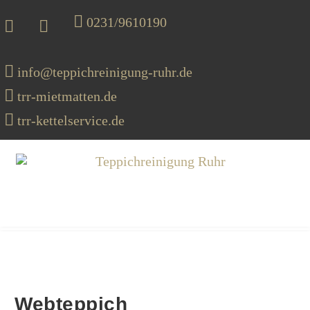
0231/9610190
info@teppichreinigung-ruhr.de
trr-mietmatten.de
trr-kettelservice.de
MENU
Webteppich