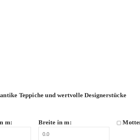
 antike Teppiche und wertvolle Designerstücke
in m:
Breite in m:
Motte