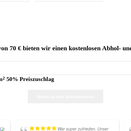
von 70 € bieten wir einen kostenlosen Abhol- un
m
2
50% Preiszuschlag
Weiter zu den Abholterminen
War super zufrieden. Unser