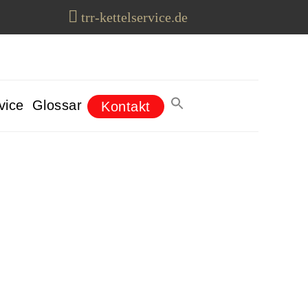
trr-kettelservice.de
vice
Glossar
Kontakt