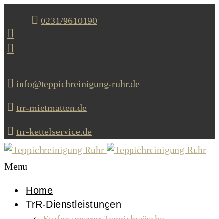
0231/9610190
info@teppichreinigung-ruhr.de
trr-mietmatten.de
trr-kettelservice.de
Menu
Home
TrR-Dienstleistungen
Stufen unserer Teppichwäsche