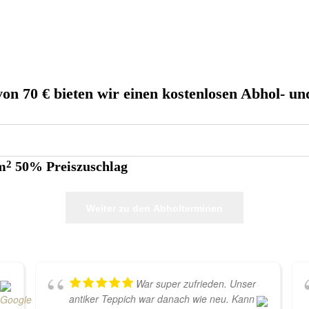
von 70 € bieten wir einen kostenlosen Abhol- un
m
2
50% Preiszuschlag
Weiter zu den Abholterminen
War super zufrieden. Unser
antiker Teppich war danach wie neu. Kann