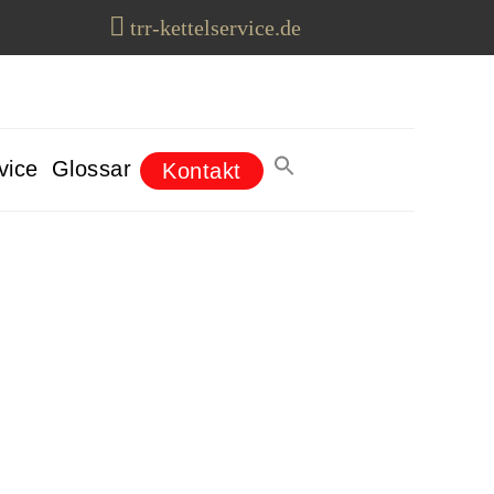
trr-kettelservice.de
vice
Glossar
Kontakt