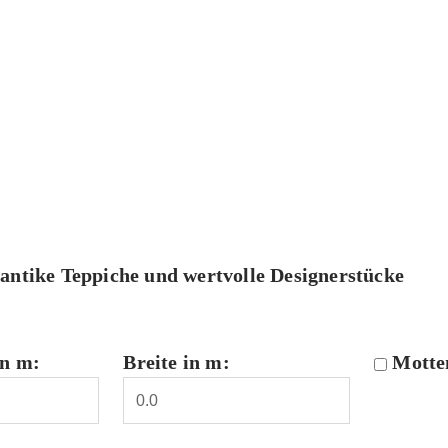
 antike Teppiche und wertvolle Designerstücke
in m:
Breite in m:
Motte