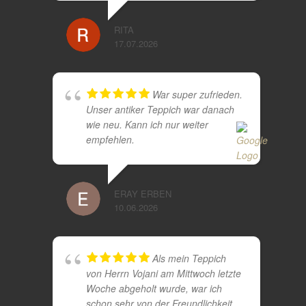
RITA
17.07.2026
War super zufrieden.
Unser antiker Teppich war danach
wie neu. Kann ich nur weiter
empfehlen.
ERAY ERBEN
10.06.2026
Als mein Teppich
von Herrn Vojani am Mittwoch letzte
Woche abgeholt wurde, war ich
schon sehr von der Freundlichkeit