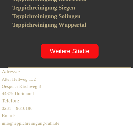
Teppichreinigung Siegen
Teppichreinigung Solingen
Teppichreinigung Wuppertal
Weitere Städte
Adresse:
Alter Hellweg 132
Oespeler Kirchweg 8
44379 Dortmund
Telefon:
0231 – 9610190
Email:
info@teppichreinigung-ruhr.de