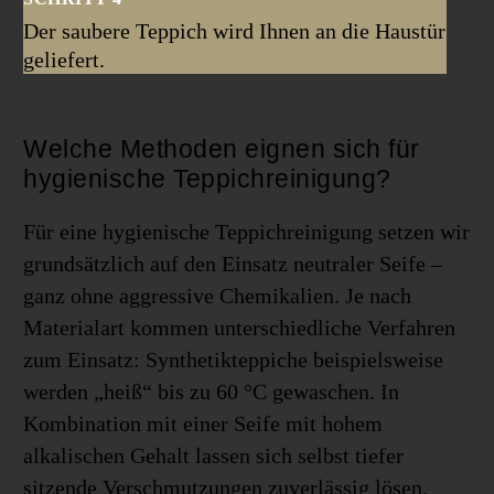
Der saubere Teppich wird Ihnen an die Haustür
geliefert.
Welche Methoden eignen sich für
hygienische Teppichreinigung?
Für eine hygienische Teppichreinigung setzen wir
grundsätzlich auf den Einsatz neutraler Seife –
ganz ohne aggressive Chemikalien. Je nach
Materialart kommen unterschiedliche Verfahren
zum Einsatz: Synthetikteppiche beispielsweise
werden „heiß“ bis zu 60 °C gewaschen. In
Kombination mit einer Seife mit hohem
alkalischen Gehalt lassen sich selbst tiefer
sitzende Verschmutzungen zuverlässig lösen.