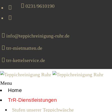
0231/9610190
info@teppichreinigung-ruhr.de
trr-mietmatten.de
trr-kettelservice.de
Menu
Home
TrR-Dienstleistungen
Stufen unserer Teppichwäsche