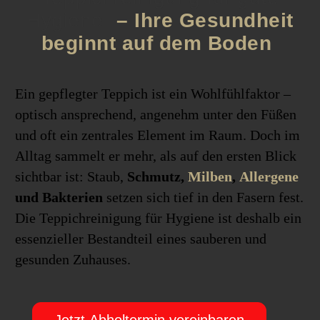
Hygiene
– Ihre Gesundheit
beginnt auf dem Boden
Ein gepflegter Teppich ist ein Wohlfühlfaktor –
optisch ansprechend, angenehm unter den Füßen
und oft ein zentrales Element im Raum. Doch im
Alltag sammelt er mehr, als auf den ersten Blick
sichtbar ist: Staub,
Schmutz,
Milben
,
Allergene
und Bakterien
setzen sich tief in den Fasern fest.
Die Teppichreinigung für Hygiene ist deshalb ein
essenzieller Bestandteil eines sauberen und
gesunden Zuhauses.
Jetzt Abholtermin vereinbaren