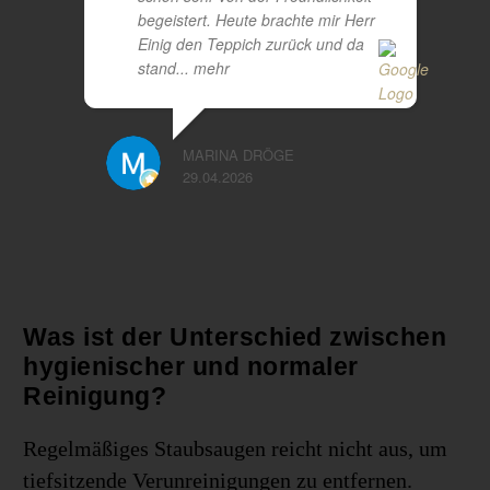
begeistert. Heute brachte mir Herr
Einig den Teppich zurück und da
stand
... mehr
MARINA DRÖGE
29.04.2026
Was ist der Unterschied zwischen
hygienischer und normaler
Reinigung?
Regelmäßiges Staubsaugen reicht nicht aus, um
tiefsitzende Verunreinigungen zu entfernen.