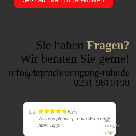
Sie haben
Fragen?
Wir beraten Sie gerne!
info@teppichreinigung-ruhr.de
0231 9610190
Klare
Weiterempfehlung - ohne Wenn und
Aber. Topp!!