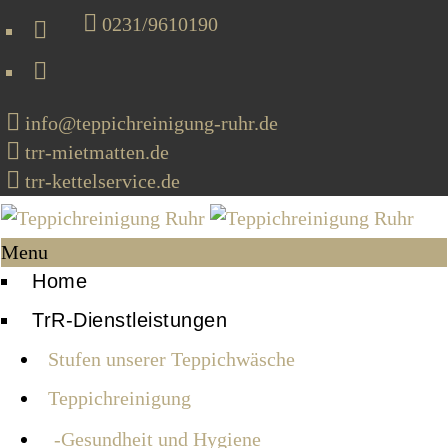
0231/9610190
info@teppichreinigung-ruhr.de
trr-mietmatten.de
trr-kettelservice.de
Menu
Home
TrR-Dienstleistungen
Stufen unserer Teppichwäsche
Teppichreinigung
Gesundheit und Hygiene