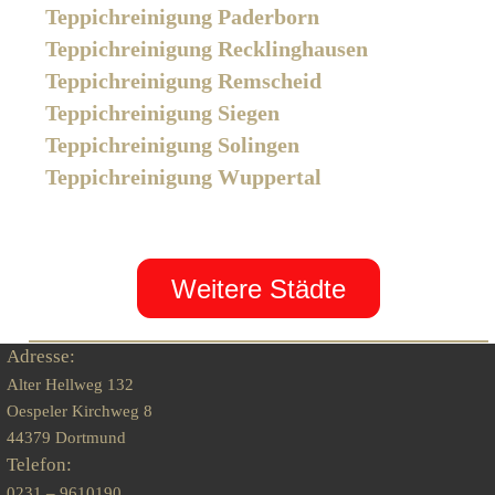
Teppichreinigung Paderborn
Teppichreinigung Recklinghausen
Teppichreinigung Remscheid
Teppichreinigung Siegen
Teppichreinigung Solingen
Teppichreinigung Wuppertal
Weitere Städte
Adresse:
Alter Hellweg 132
Oespeler Kirchweg 8
44379 Dortmund
Telefon:
0231 – 9610190