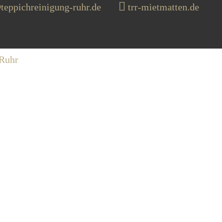
teppichreinigung-ruhr.de
trr-mietmatten.de