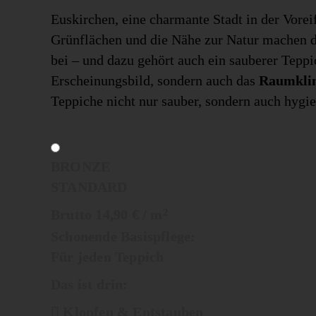
Euskirchen, eine charmante Stadt in der Voreif
Grünflächen und die Nähe zur Natur machen de
bei – und dazu gehört auch ein sauberer Teppi
Erscheinungsbild, sondern auch das
Raumklim
Teppiche nicht nur sauber, sondern auch hygie
BRONZE
STANDARD
Brutto 14,90 € / m
2
Schonende Basispflege:
Für jeden Teppich
Das ist drin:
Klopfen & Entstauben