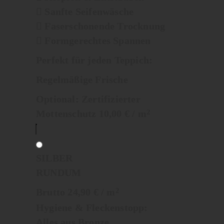
Sanfte Seifenwäsche
Faserschonende Trocknung
Formgerechtes Spannen
Perfekt für jeden Teppich:
Regelmäßige Frische
Optional:
Zertifizierter
Mottenschutz 10,00 € / m
2
SILBER
RUNDUM
Brutto 24,90 € / m
2
Hygiene & Fleckenstopp:
Alles aus Bronze