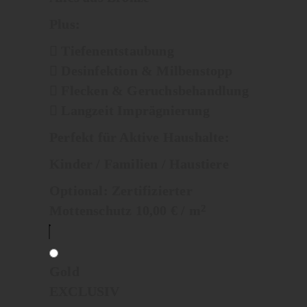
Plus:
Tiefenentstaubung
Desinfektion & Milbenstopp
Flecken & Geruchsbehandlung
Langzeit Imprägnierung
Perfekt für Aktive Haushalte:
Kinder / Familien / Haustiere
Optional:
Zertifizierter
Mottenschutz 10,00 € / m
2
Gold
EXCLUSIV