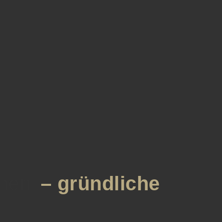
chen
– gründliche
e