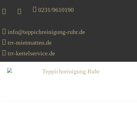
0231/9610190
info@teppichreinigung-ruhr.de
trr-mietmatten.de
trr-kettelservice.de
MENU