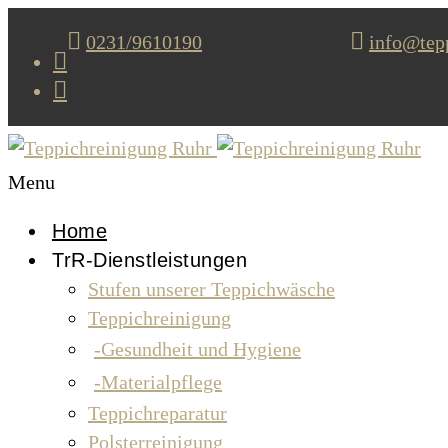
0231/9610190
info@tepp
Menu
Home
TrR-Dienstleistungen
Stufen unserer Teppichwäsche
Teppichreinigung
Gesundheit und Hygiene
Materialpflege
Teppichreparatur
Polsterreinigung