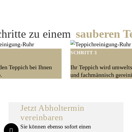
vereinbaren!
chritte zu einem
sauberen T
SCHRITT 3
den Teppich bei Ihnen
Ihr Teppich wird umwelt
.
und fachmännisch gereini
Jetzt Abholtermin
vereinbaren
Sie können ebenso sofort einen