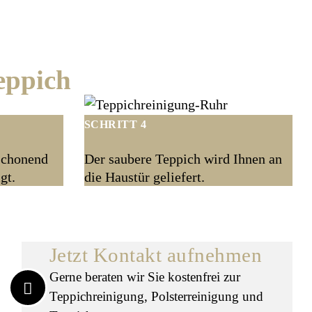
eppich
SCHRITT 4
schonend
Der saubere Teppich wird Ihnen an
gt.
die Haustür geliefert.
Jetzt Kontakt aufnehmen
Gerne beraten wir Sie kostenfrei zur
Teppichreinigung, Polsterreinigung und