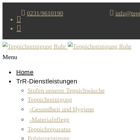
0231/9610190
info@tepp
Menu
Home
TrR-Dienstleistungen
Stufen unserer Teppichwäsche
Teppichreinigung
Gesundheit und Hygiene
Materialpflege
Teppichreparatur
Polsterreinigung