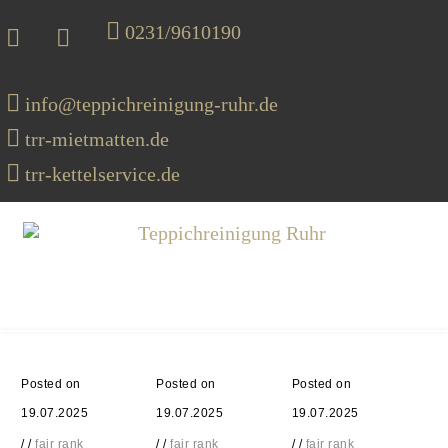
0231/9610190
info@teppichreinigung-ruhr.de
trr-mietmatten.de
trr-kettelservice.de
MENU
Posted on
Posted on
Posted on
19.07.2025
19.07.2025
19.07.2025
/
/
fair rank
/
/
fair rank
/
/
fair rank