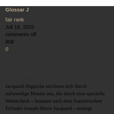
Glossar
J
fair rank
Juli 19, 2025
comments off
808
0
Jacquard-Teppich
Jacquard-Teppiche zeichnen sich durch
aufwendige Muster aus, die durch eine spezielle
Webtechnik – benannt nach dem französischen
Erfinder Joseph-Marie Jacquard – erzeugt