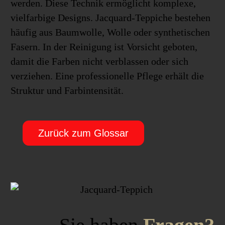
werden. Diese Technik ermöglicht komplexe,
vielfarbige Designs. Jacquard-Teppiche bestehen
häufig aus Baumwolle, Wolle oder synthetischen
Fasern. In der Reinigung ist Vorsicht geboten,
damit die Farben nicht verblassen oder sich
verziehen. Eine professionelle Pflege erhält die
Struktur und Farbintensität.
Zurück zum Glossar