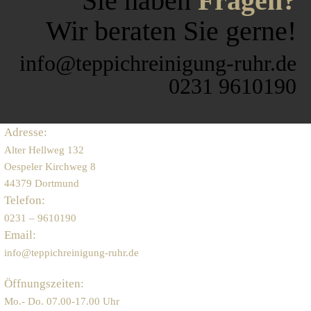
Sie haben
Fragen?
Wir beraten Sie gerne!
info@teppichreinigung-ruhr.de
0231 9610190
Adresse:
Alter Hellweg 132
Oespeler Kirchweg 8
44379 Dortmund
Telefon:
0231 – 9610190
Email:
info@teppichreinigung-ruhr.de
Öffnungszeiten:
Mo.- Do. 07.00-17.00 Uhr