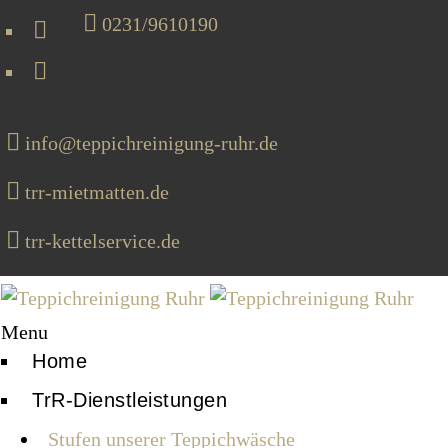
0231/9610190
info@teppichreinigung-ruhr.de
trr-mietmatten.de
trr-kettelservice.de
Menu
Home
TrR-Dienstleistungen
Stufen unserer Teppichwäsche