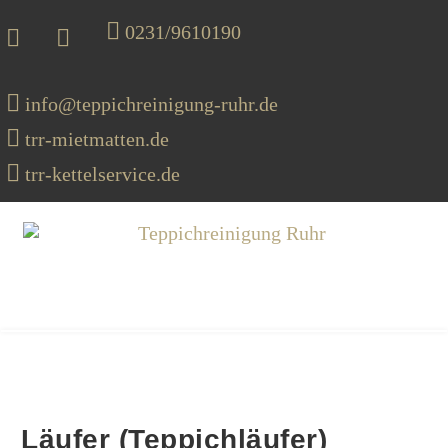
0231/9610190
info@teppichreinigung-ruhr.de
trr-mietmatten.de
trr-kettelservice.de
MENU
Läufer (Teppichläufer)