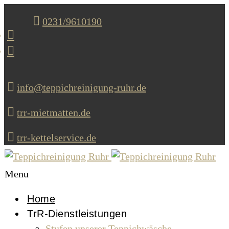
0231/9610190
info@teppichreinigung-ruhr.de
trr-mietmatten.de
trr-kettelservice.de
Menu
Home
TrR-Dienstleistungen
Stufen unserer Teppichwäsche