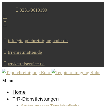
0231/9610190
info@teppichreinigung-ruhr.de
trr-mietmatten.de
trr-kettelservice.de
Menu
Home
TrR-Dienstleistungen
Stufen unserer Teppichwäsche