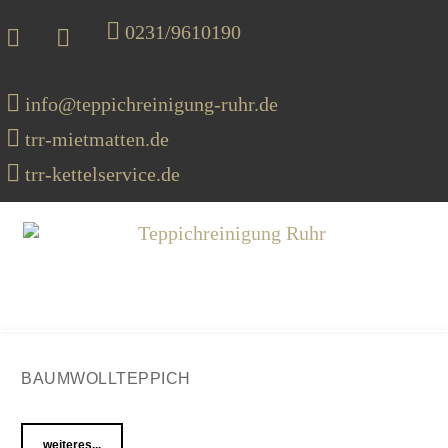
0231/9610190
info@teppichreinigung-ruhr.de
trr-mietmatten.de
trr-kettelservice.de
MENU
BAUMWOLLTEPPICH
weiteres...