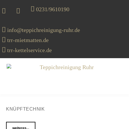
0231/9610190
info@teppichreinigung-ruhr.de
trr-mietmatten.de
trr-kettelservice.de
MENU
KNÜPFTECHNIK
weiteres...